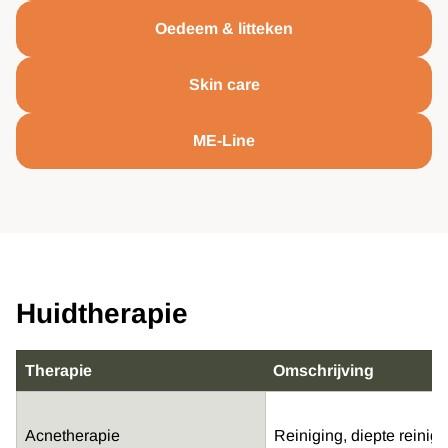
Oedeem & litteken
Skin care
ME-Line
Huidtherapie
Therapie
Omschrijving
Acnetherapie
Reiniging, diepte reini