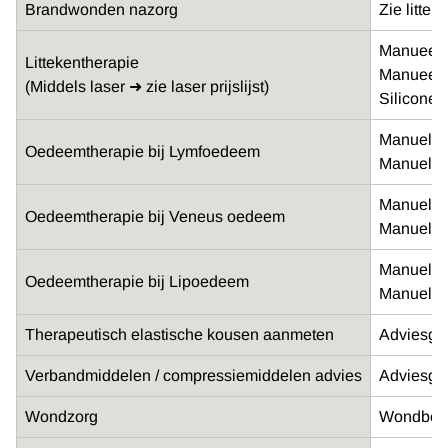
Brandwonden nazorg
Zie littek
Manueel m
Littekentherapie
Manueel m
(Middels laser ➜ zie laser prijslijst)
Siliconen
Manuele l
Oedeemtherapie bij Lymfoedeem
Manuele l
Manuele l
Oedeemtherapie bij Veneus oedeem
Manuele l
Manuele l
Oedeemtherapie bij Lipoedeem
Manuele l
Therapeutisch elastische kousen aanmeten
Adviesges
Verbandmiddelen / compressiemiddelen advies
Adviesges
Wondzorg
Wondbeoor